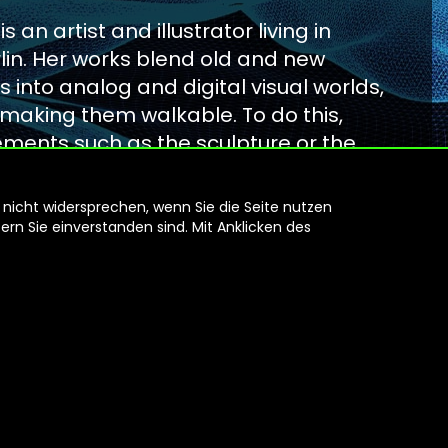
 an artist and illustrator living in
lin. Her works blend old and new
 into analog and digital visual worlds,
aking them walkable. To do this,
ments such as the sculpture or the
immersive spaces and adds a virtual
ving graduated with a Master of Art
 nicht widersprechen, wenn Sie die Seite nutzen
HfG Offenbach, Nadine Kolodziey’s
rn Sie einverstanden sind. Mit Anklicken des
to the field of visual research using
s augmented reality (AR).
 was named one of the 2017
 Year by Wallpaper Magazine. She
ive Resident for Adobe Systems in
y 2018, pursuing her experimental