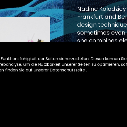
Nadine Kolodziey is
Frankfurt and Ber
design techniques
sometimes even m
she combines ele
mural to create 
room to them. Ha
unktionsfähigkeit der Seiten sicherzustellen. Diesen können Sie
and Design from 
analyse, um die Nutzbarkeit unserer Seiten zu optimieren, sofe
nen finden Sie auf unserer
Datenschutzseite
.
work is dedicated 
new media such a
Nadine Kolodziey
Graduates of the
has been a Creat
Germany since Ma