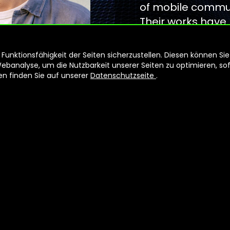
of mobile commun
Their works have 
Zurich, St. Peter
among others.
unktionsfähigkeit der Seiten sicherzustellen. Diesen können Sie
analyse, um die Nutzbarkeit unserer Seiten zu optimieren, sofe
nen finden Sie auf unserer
Datenschutzseite
.
WEBSITE RE