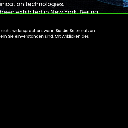
ication technologies.
been exhibited in New York, Beijing,
sburg, and several German cities,
 nicht widersprechen, wenn Sie die Seite nutzen
rn Sie einverstanden sind. Mit Anklicken des
FRAKT