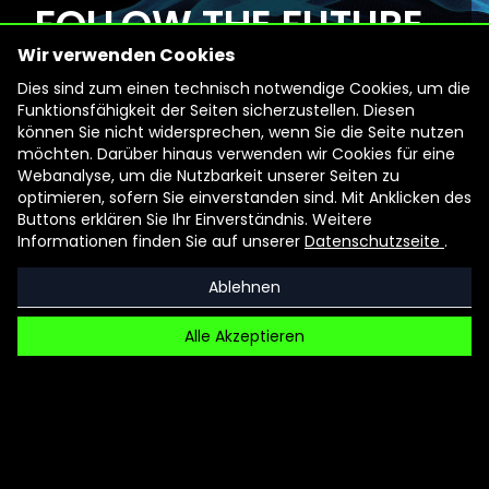
FOLLOW THE FUTURE
Wir verwenden Cookies
Ziegelei Lage, Lage
Dies sind zum einen technisch notwendige Cookies, um die
Funktionsfähigkeit der Seiten sicherzustellen. Diesen
AR-Parcours 2022
können Sie nicht widersprechen, wenn Sie die Seite nutzen
möchten. Darüber hinaus verwenden wir Cookies für eine
Werden wir Häuser bald aus Pilzen
Webanalyse, um die Nutzbarkeit unserer Seiten zu
optimieren, sofern Sie einverstanden sind. Mit Anklicken des
züchten? Können aus Popcorn Wände
Buttons erklären Sie Ihr Einverständnis. Weitere
entstehen? Werden Ziegelsteine das
Informationen finden Sie auf unserer
Datenschutzseite
.
Klima retten? Auf der Suche nach
Ablehnen
Antworten lädt ein story-basierter
Augmented Reality-Parcours die
Alle Akzeptieren
Besucher:innen dazu ein, das
Gelände der Ziegelei Lage virtuell wie
analog zu erkunden und über die
Zukunft des Bauens nachzudenken.
Dabei geht es um Nachhaltigkeit