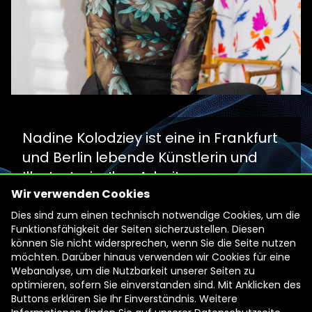
Nadine Kolodziey ist eine in Frankfurt
und Berlin lebende Künstlerin und
Illustratorin. Ihre Arbeiten
Wir verwenden Cookies
verschmelzen alte und neue
Gestaltungstechniken zu analogen
Dies sind zum einen technisch notwendige Cookies, um die
Funktionsfähigkeit der Seiten sicherzustellen. Diesen
und digitalen Bildwelten und machen
können Sie nicht widersprechen, wenn Sie die Seite nutzen
diese manchmal sogar begehbar.
möchten. Darüber hinaus verwenden wir Cookies für eine
Webanalyse, um die Nutzbarkeit unserer Seiten zu
Dazu kombiniert sie Elemente wie die
optimieren, sofern Sie einverstanden sind. Mit Anklicken des
Plastik oder das Wandbild zu
Buttons erklären Sie Ihr Einverständnis. Weitere