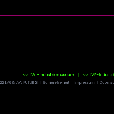
LWL-Industriemuseum
|
LVR-Indust
22 LVR & LWL FUTUR 21
|
Barrierefreiheit
|
Impressum
|
Datens