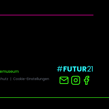
#
FUTUR
21
riemuseum
chutz
|
Cookie-Einstellungen