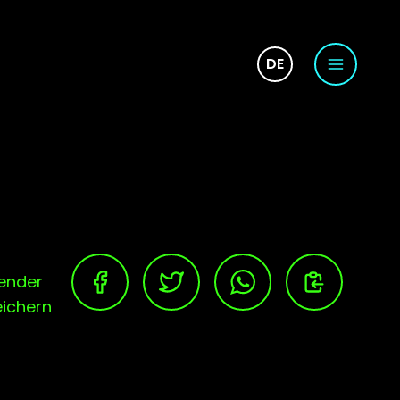
DE
ender
ichern