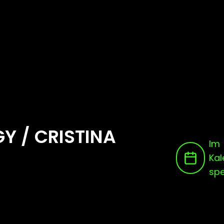
Y / CRISTINA
Im
Kal
spe