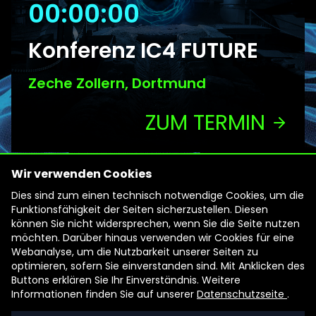
00:00:00
Konferenz IC4 FUTURE
Zeche Zollern, Dortmund
ZUM TERMIN
Wir verwenden Cookies
Konferenz IC4
Dies sind zum einen technisch notwendige Cookies, um die
Funktionsfähigkeit der Seiten sicherzustellen. Diesen
FUTURE
können Sie nicht widersprechen, wenn Sie die Seite nutzen
möchten. Darüber hinaus verwenden wir Cookies für eine
Webanalyse, um die Nutzbarkeit unserer Seiten zu
Industrial Culture For Future (IC4 FUTURE) -
optimieren, sofern Sie einverstanden sind. Mit Anklicken des
Impulse für eine neue Charta der
Buttons erklären Sie Ihr Einverständnis. Weitere
Industriekultur
Informationen finden Sie auf unserer
Datenschutzseite
.
Können Industriemuseen mehr sein als