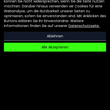
können Sie nicht widersprechen, wenn Sie die Seite nutzen
Motion-Animation, Character Design
möchten. Darüber hinaus verwenden wir Cookies für eine
Webanalyse, um die Nutzbarkeit unserer Seiten zu
und Illustration. Sie schöpft aus dem
optimieren, sofern Sie einverstanden sind. Mit Anklicken des
Reichtum der Kulturen, der Kreativität
Buttons erklären Sie Ihr Einverständnis. Weitere
Informationen finden Sie auf unserer
Datenschutzseite
.
und der Fantasie. Als preisgekrönte
Animationsregisseurin und -
Ablehnen
designerin entwickelt sie humorvolle
und einzigartige Storylines und
Alle Akzeptieren
erschafft unter Anwendung von
Mixed-Media vielfältige neue Welten.
Ursprünglich aus São Paulo, Brasilien,
lebt und arbeitet die Künstlerin heute
in Berlin.
WEBSEITE VON CRIS
WIEGANDT