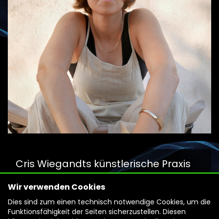
Cris Wiegandts künstlerische Praxis
begann mit der Arbeit an Stop-
Wir verwenden Cookies
Motion-Filmen. Mittlerweile umfasst
Dies sind zum einen technisch notwendige Cookies, um die
ihr Repertoire eine Vielzahl von
Funktionsfähigkeit der Seiten sicherzustellen. Diesen
Disziplinen wie 2D-, 3D- und Stop-