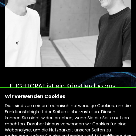
FLIGHTGRAF ist ein Künstlerduo aus
Tokio und schafft seit 2013
Wir verwenden Cookies
audiovisuelle Installationskunstwerke.
Dies sind zum einen technisch notwendige Cookies, um die
Im Zentrum ihrer Arbeit stehen
Funktionsfähigkeit der Seiten sicherzustellen. Diesen
können Sie nicht widersprechen, wenn Sie die Seite nutzen
Fassadenprojektionen, die Gebäude
möchten. Darüber hinaus verwenden wir Cookies für eine
durch Animationen, immersive
Webanalyse, um die Nutzbarkeit unserer Seiten zu