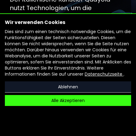
nutzt Technologien, um die
Spannungen und das Gleichgewicht
Wir verwenden Cookies
zwischen scheinbar gegensätzlichen
Dies sind zum einen technisch notwendige Cookies, um die
Kräften zu erforschen: das Reale und
Funktionsfähigkeit der Seiten sicherzustellen. Diesen
das Künstliche, das Figürliche und das
können Sie nicht widersprechen, wenn Sie die Seite nutzen
Abstrakte, das Alte und das Neue. Er
möchten. Darüber hinaus verwenden wir Cookies für eine
Webanalyse, um die Nutzbarkeit unserer Seiten zu
konstruiert immersive Installationen,
optimieren, sofern Sie einverstanden sind. Mit Anklicken des
in denen er sich mit kanonischen
Buttons erklären Sie Ihr Einverständnis. Weitere
Informationen finden Sie auf unserer
Datenschutzseite
.
Bildern auseinandersetzt und diese
durch zeitgenössische Technologie
Ablehnen
neu interpretiert. Landschaftsmalerei,
klassische Skulptur und Ikonographie
Alle Akzeptieren
sind einige Beispiele, die als
Ausgangspunkt für Quayolas hybride
Kompositionen dienen.
Seine Arbeiten wurden weltweit