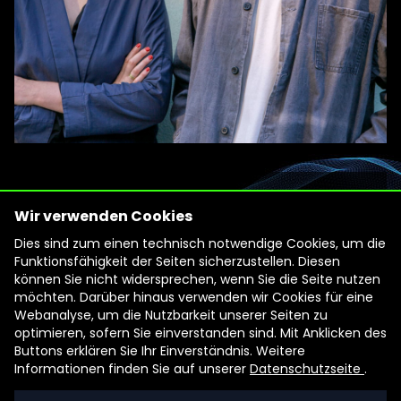
Das Berliner Künstler:innen-Duo
Wir verwenden Cookies
Refrakt, 2015 von Alexander Govoni
Dies sind zum einen technisch notwendige Cookies, um die
und Carla Streckwall gegründet,
Funktionsfähigkeit der Seiten sicherzustellen. Diesen
entwickelt Projekte an der
können Sie nicht widersprechen, wenn Sie die Seite nutzen
Schnittstelle von Kunst, Design und
möchten. Darüber hinaus verwenden wir Cookies für eine
Webanalyse, um die Nutzbarkeit unserer Seiten zu
Technologie. In Mixed-Reality-
optimieren, sofern Sie einverstanden sind. Mit Anklicken des
Installationen macht das Duo die
Buttons erklären Sie Ihr Einverständnis. Weitere
Informationen finden Sie auf unserer
Datenschutzseite
.
Wechselwirkung zwischen analoger
und digitaler Welt sichtbar. Refrakt