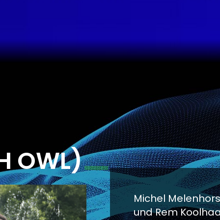
H OWL)
Michel Melenhorst
und Rem Koolhaas