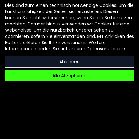
Programmen zusammen. In einem Wettbewerb
Dies sind zum einen technisch notwendige Cookies, um die
werden die besten Ergebnisse ausgezeichnet.
Funktionsfähigkeit der Seiten sicherzustellen. Diesen
können Sie nicht widersprechen, wenn Sie die Seite nutzen
Die Angebote der MedienKunstFabrik werden
möchten. Darüber hinaus verwenden wir Cookies für eine
gefördert durch das Ministerium für Kultur und
Webanalyse, um die Nutzbarkeit unserer Seiten zu
Wissenschaft des Landes NRW und die PwC-
optimieren, sofern Sie einverstanden sind. Mit Anklicken des
Stiftung.
Buttons erklären Sie Ihr Einverständnis. Weitere
Informationen finden Sie auf unserer
Datenschutzseite
.
Ablehnen
Alle Akzeptieren